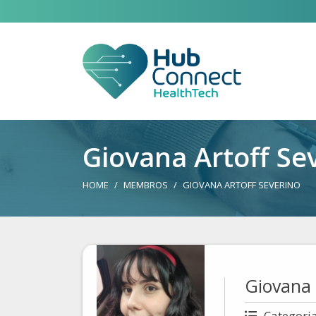
Giovana Artoff Se
HOME
MEMBROS
GIOVANA ARTOFF SEVERINO
Giovana 
Categori