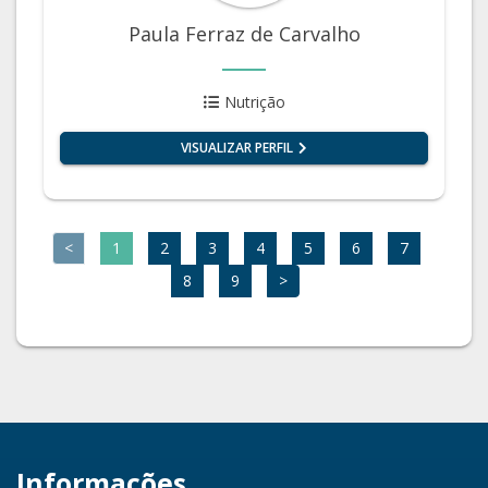
Paula Ferraz de Carvalho
Nutrição
VISUALIZAR PERFIL
<
1
2
3
4
5
6
7
8
9
>
Informações