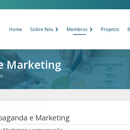
Home
Sobre Nós
Membros
Projetos
B
e Marketing
NG
paganda e Marketing
a: Marketing e comunicação