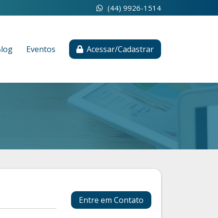
(44) 9926-1514
log
Eventos
Acessar/Cadastrar
Entre em Contato