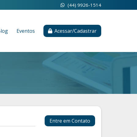
(44) 9926-1514
log
Eventos
Acessar/Cadastrar
Entre em Contato